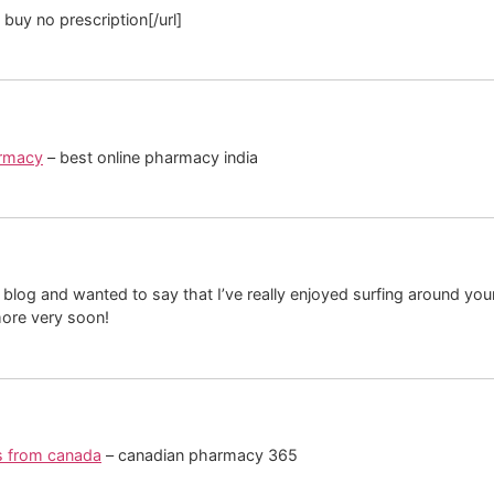
 buy no prescription[/url]
armacy
– best online pharmacy india
 blog and wanted to say that I’ve really enjoyed surfing around your 
more very soon!
gs from canada
– canadian pharmacy 365