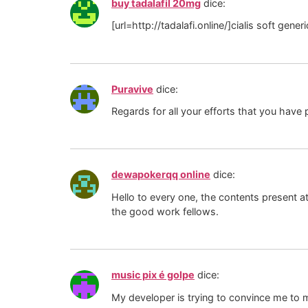
buy tadalafil 20mg
dice:
[url=http://tadalafi.online/]cialis soft generi
Puravive
dice:
Regards for all your efforts that you have p
dewapokerqq online
dice:
Hello to every one, the contents present a
the good work fellows.
music pix é golpe
dice:
My developer is trying to convince me to m