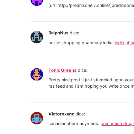
[url=http://prednisoneiv.online/]prednisone
RalphNus
dice:
online shopping pharmacy india:
india ph
Tonic Greens
dice:
Pretty nice post. I just stumbled upon your
rss feed and I am hoping you write once 
Victoroxync
dice:
canadianpharmacymeds:
precription dru