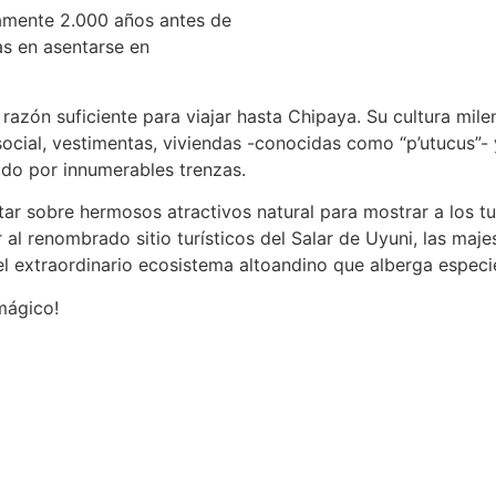
damente 2.000 años antes de
as en asentarse en
 razón suficiente para viajar hasta Chipaya. Su cultura mil
social, vestimentas, viviendas -conocidas como “p’utucus”- y
ado por innumerables trenzas.
tar sobre hermosos atractivos natural para mostrar a los tur
 al renombrado sitio turísticos del Salar de Uyuni, las ma
 el extraordinario ecosistema altoandino que alberga espec
mágico!