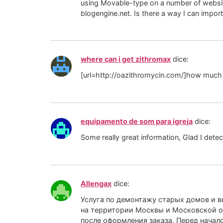
using Movable-type on a number of website
blogengine.net. Is there a way I can impor
where can i get zithromax
dice:
[url=http://oazithromycin.com/]how much 
equipamento de som para igreja
dice:
Some really great information, Glad I detec
Allengax
dice:
Услуга по демонтажу старых домов и в
на территории Москвы и Московской о
после оформления заказа. Перед начал