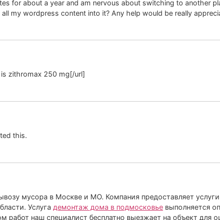
s for about a year and am nervous about switching to another pla
t all my wordpress content into it? Any help would be really appreci
is zithromax 250 mg[/url]
ted this.
ывозу мусора в Москве и МО. Компания предоставляет услуги
бласти. Услуга
демонтаж дома в подмосковье
выполняется оп
ом работ наш специалист бесплатно выезжает на объект для о