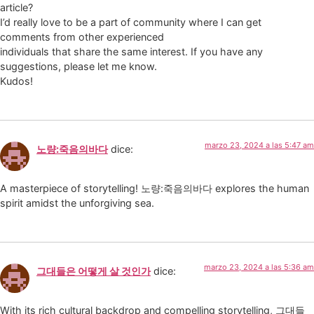
article?
I’d really love to be a part of community where I can get
comments from other experienced
individuals that share the same interest. If you have any
suggestions, please let me know.
Kudos!
marzo 23, 2024 a las 5:47 am
노량:죽음의바다
dice:
A masterpiece of storytelling! 노량:죽음의바다 explores the human
spirit amidst the unforgiving sea.
marzo 23, 2024 a las 5:36 am
그대들은 어떻게 살 것인가
dice:
With its rich cultural backdrop and compelling storytelling, 그대들