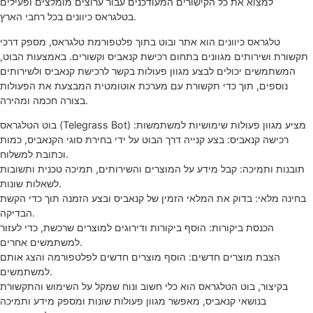
למצוא את כל הקישורים המעודכנים עבור ערוצים מומלצים ופעילים
בטלגראס כיוונים בכל רחבי הארץ.
טלגראס כיוונים הוא אתר ובוט בתוך פלטפורמת טלגראס, מספק דרכי
תקשורת ושירותים מגוונים בתחום רכישת קנאביס וקשורים. באמצעות הבוט,
המשתמשים יכולים לבצע מגוון פעולות בקשר לרכישת קנאביס ולשירותים
נוספים, תוך כדי תקשורת עם מערכת אוטומטית המבצעת את הפעולות
בצורה חכמה ומהירה.
בוט הטלגראס (Telegrass Bot) מציע מגוון פעולות שימושיות למשתמשות:
רכישה קנאביס: בצע קנייה דרך הבוט על ידי בחירת סוגי הקנאביס, כמות
וכתובת למשלוח.
תובנות ותמיכה: קבל מידע על המוצרים והשירותים, תמיכה טכנית ותשובות
לשאלות שונות.
בחינה מלאי: בדוק את המלאי הזמין של קנאביס ובצע הזמנה תוך כדי הקשת
הבדיקה.
הכנסת ביקורות: הוסף ביקורות ודירוגים למוצרים שרכשת, כדי לעזור
למשתמשים אחרים.
הצבת מוצרים חדשים: הוסף מוצרים חדשים לפלטפורמה והצג אותם
למשתמשים.
בקיצור, בוט הטלגראס הוא כלי חשוב ונוח שמקל על השימוש והתקשורת
בנושאי קנאביס, מאפשר מגוון פעולות שונות ומספק מידע ותמיכה