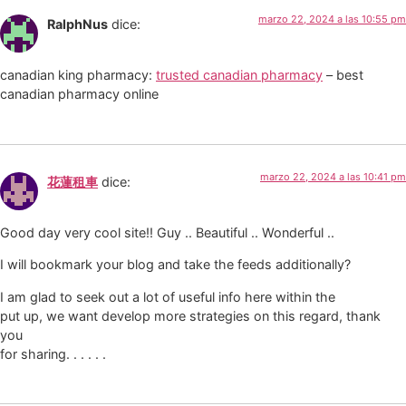
marzo 22, 2024 a las 10:55 pm
RalphNus
dice:
canadian king pharmacy:
trusted canadian pharmacy
– best
canadian pharmacy online
marzo 22, 2024 a las 10:41 pm
花蓮租車
dice:
Good day very cool site!! Guy .. Beautiful .. Wonderful ..
I will bookmark your blog and take the feeds additionally?
I am glad to seek out a lot of useful info here within the
put up, we want develop more strategies on this regard, thank
you
for sharing. . . . . .