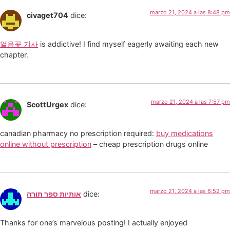
marzo 21, 2024 a las 8:48 pm
civaget704
dice:
얼음꽃 기사
is addictive! I find myself eagerly awaiting each new
chapter.
marzo 21, 2024 a las 7:57 pm
ScottUrgex
dice:
canadian pharmacy no prescription required:
buy medications
online without prescription
– cheap prescription drugs online
marzo 21, 2024 a las 6:52 pm
אותיות ספר תורה
dice:
Thanks for one’s marvelous posting! I actually enjoyed