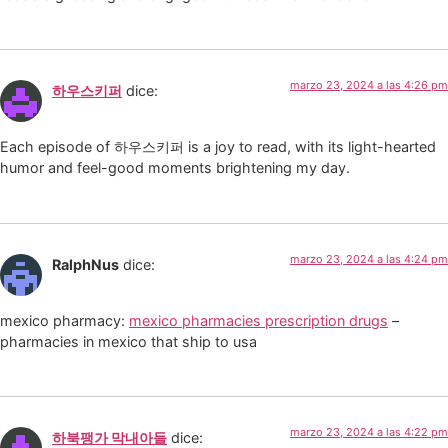
marzo 23, 2024 a las 4:26 pm
하우스키퍼
dice:
Each episode of 하우스키퍼 is a joy to read, with its light-hearted
humor and feel-good moments brightening my day.
marzo 23, 2024 a las 4:24 pm
RalphNus
dice:
mexico pharmacy:
mexico pharmacies prescription drugs
–
pharmacies in mexico that ship to usa
marzo 23, 2024 a las 4:22 pm
하북팽가 막내아들
dice: