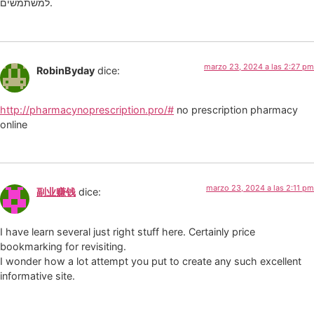
למשתמשים.
marzo 23, 2024 a las 2:27 pm
RobinByday
dice:
http://pharmacynoprescription.pro/#
no prescription pharmacy
online
marzo 23, 2024 a las 2:11 pm
副业赚钱
dice:
I have learn several just right stuff here. Certainly price
bookmarking for revisiting.
I wonder how a lot attempt you put to create any such excellent
informative site.