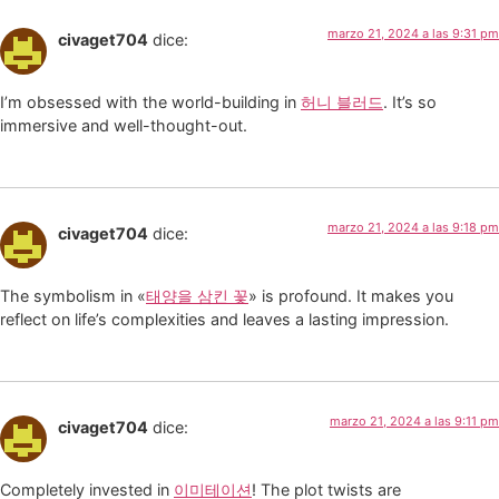
marzo 21, 2024 a las 9:31 pm
civaget704
dice:
I’m obsessed with the world-building in
허니 블러드
. It’s so
immersive and well-thought-out.
marzo 21, 2024 a las 9:18 pm
civaget704
dice:
The symbolism in «
태양을 삼킨 꽃
» is profound. It makes you
reflect on life’s complexities and leaves a lasting impression.
marzo 21, 2024 a las 9:11 pm
civaget704
dice:
Completely invested in
이미테이션
! The plot twists are