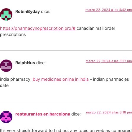
marzo 22, 2024 a las 4:42 pm
RobinByday
dice:
https://pharmacynoprescription.pro/#
canadian mail order
prescriptions
marzo 22, 2024 a las 3:27 pm
RalphNus
dice:
india pharmacy:
buy medicines online in india
– indian pharmacies
safe
marzo 22, 2024 a las 3:18 pm
restaurantes en barcelona
dice:
It’s very straightforward to find out any topic on web as compared