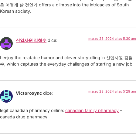
은 어떻게 살 것인가 offers a glimpse into the intricacies of South
Korean society.
marzo 23, 2024 a las 5:30 am
신입사원 김철수
dice:
I enjoy the relatable humor and clever storytelling in 신입사원 김철
수, which captures the everyday challenges of starting a new job.
marzo 23, 2024 a las 5:29 am
Victoroxync
dice:
legit canadian pharmacy online:
canadian family pharmacy
–
canada drug pharmacy