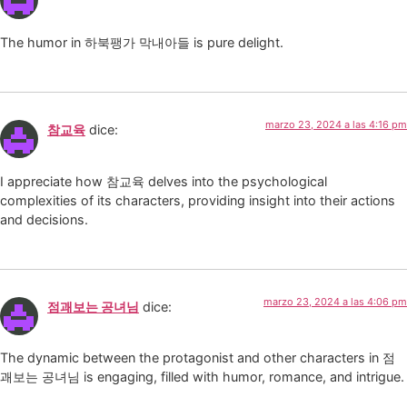
The humor in 하북팽가 막내아들 is pure delight.
marzo 23, 2024 a las 4:16 pm
참교육
dice:
I appreciate how 참교육 delves into the psychological
complexities of its characters, providing insight into their actions
and decisions.
marzo 23, 2024 a las 4:06 pm
점괘보는 공녀님
dice:
The dynamic between the protagonist and other characters in 점
괘보는 공녀님 is engaging, filled with humor, romance, and intrigue.