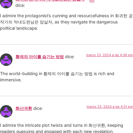
pm
dice:
I admire the protagonist’s cunning and resourcefulness in 회귀한 공
작가의 막내도련님은 암살자, as they navigate the dangerous
political landscape.
marzo 23, 2024 a las 4:36 pm
황제의 아이를 숨기는 방법
dice:
The world-building in 황제의 아이를 숨기는 방법 is rich and
immersive.
marzo 23, 2024 a las 4:31 pm
화산귀환
dice:
I admire the intricate plot twists and turns in 화산귀환, keeping
readers guessing and engaged with each new revelation.