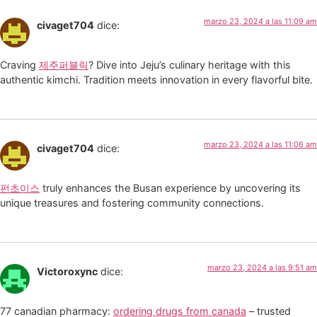
marzo 23, 2024 a las 11:09 am
civaget704
dice:
Craving
제주퍼블릭
? Dive into Jeju’s culinary heritage with this
authentic kimchi. Tradition meets innovation in every flavorful bite.
marzo 23, 2024 a las 11:06 am
civaget704
dice:
펀초이스
truly enhances the Busan experience by uncovering its
unique treasures and fostering community connections.
marzo 23, 2024 a las 9:51 am
Victoroxync
dice:
77 canadian pharmacy:
ordering drugs from canada
– trusted