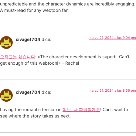
unpredictable and the character dynamics are incredibly engaging.
A must-read for any webtoon fan.
marzo 21, 2024 a las 9:04 pm
civaget704
dice:
오작교는 싫습니다
: «The character development is superb. Can’t
get enough of this webtoon!» – Rachel
marzo 21, 2024 a las 8:56 pm
civaget704
dice:
Loving the romantic tension in
여보, 나 파업할게요
! Can’t wait to
see where the story takes us next.