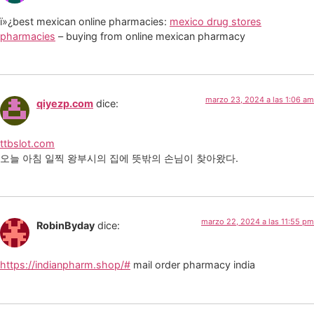
ï»¿best mexican online pharmacies:
mexico drug stores
pharmacies
– buying from online mexican pharmacy
marzo 23, 2024 a las 1:06 am
qiyezp.com
dice:
ttbslot.com
오늘 아침 일찍 왕부시의 집에 뜻밖의 손님이 찾아왔다.
marzo 22, 2024 a las 11:55 pm
RobinByday
dice:
https://indianpharm.shop/#
mail order pharmacy india