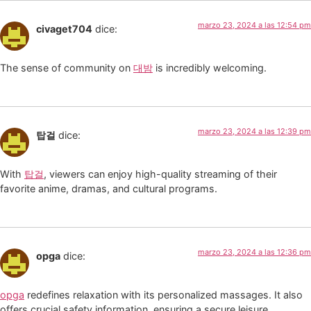
marzo 23, 2024 a las 12:54 pm
civaget704
dice:
The sense of community on
대밤
is incredibly welcoming.
marzo 23, 2024 a las 12:39 pm
탑걸
dice:
With
탑걸
, viewers can enjoy high-quality streaming of their
favorite anime, dramas, and cultural programs.
marzo 23, 2024 a las 12:36 pm
opga
dice:
opga
redefines relaxation with its personalized massages. It also
offers crucial safety information, ensuring a secure leisure