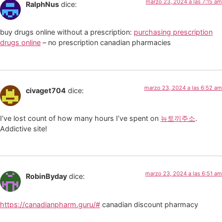
marzo 23, 2024 a las 7:15 am
RalphNus
dice:
buy drugs online without a prescription:
purchasing prescription
drugs online
– no prescription canadian pharmacies
marzo 23, 2024 a las 6:52 am
civaget704
dice:
I’ve lost count of how many hours I’ve spent on
뉴토끼주소
.
Addictive site!
marzo 23, 2024 a las 6:51 am
RobinByday
dice:
https://canadianpharm.guru/#
canadian discount pharmacy