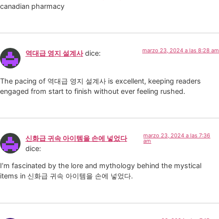
canadian pharmacy
marzo 23, 2024 a las 8:28 am
역대급 영지 설계사
dice:
The pacing of 역대급 영지 설계사 is excellent, keeping readers
engaged from start to finish without ever feeling rushed.
marzo 23, 2024 a las 7:36
신화급 귀속 아이템을 손에 넣었다
am
dice:
I’m fascinated by the lore and mythology behind the mystical
items in 신화급 귀속 아이템을 손에 넣었다.