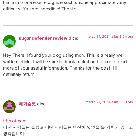
him as no one else recognize such unique approximately my
difficulty. You are incredible! Thanks!
marzo 21, 2024 a las 8:04 pm
sugar defender review
dice:
Hey There. I found your blog using msn. This is a really well
written article. I will be sure to bookmark it and return to read
more of your useful information. Thanks for the post. I’ll
definitely return.
marzo 21, 2024 a las 6:00 pm
메가슬롯
dice:
ttbslot.com
어떤 사람들은 놀랐고 어떤 사람들은 여전히 뒷맛을 볼 가치가 있다고
생각합니다.