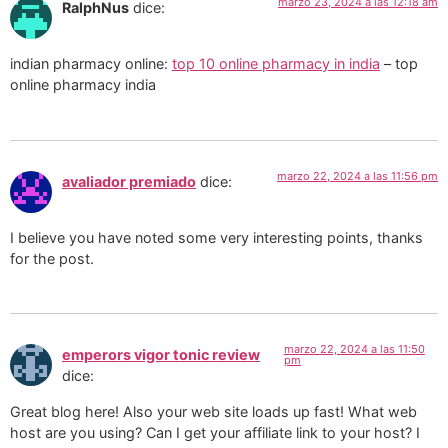
marzo 23, 2024 a las 12:18 am
RalphNus
dice:
indian pharmacy online:
top 10 online pharmacy in india
– top
online pharmacy india
marzo 22, 2024 a las 11:56 pm
avaliador premiado
dice:
I believe you have noted some very interesting points, thanks
for the post.
marzo 22, 2024 a las 11:50
emperors vigor tonic review
pm
dice:
Great blog here! Also your web site loads up fast! What web
host are you using? Can I get your affiliate link to your host? I