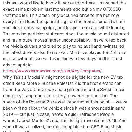
this as I would like to know if works for others. I have had this
exact same problem just moments ago but on my GTX 960
(not mobile). This crash only occurred once to me but now
every time I load the game it lags on the home screen (where
you pick to play campaign, multiplayer…etc) and while loading.
The moving particles stutter as does the music sound distorted
and my mouse moves rather uncontrollably. I have rolled back
the Nvidia drivers and tried to play to no avail and re-installed
the latest drivers also to no avail. Mind I’ve played for 25hours
in total without issues, this includes a few days on the latest
drivers update.
https://www.dermandar.com/user/AnyCompares/
Why Tesla’s Model Y might not be eligible for the new EV tax
credit Read More » But the Polestar 2 is the first electric car
from the Volvo Car Group and a glimpse into the Swedish car
company’s approach to battery-powered propulsion. The
specs of the Polestar 2 are well-reported at this point — we’ve
been writing about the vehicle since it was announced in early
2019 — but just in case, here’s a quick refresher: People
worried about Model 3’s spartan design, revealed in 2016. And
when it was finalized, people complained to CEO Elon Musk.