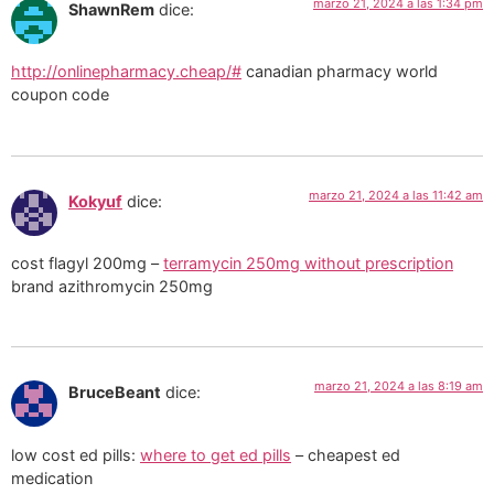
marzo 21, 2024 a las 1:34 pm
ShawnRem
dice:
http://onlinepharmacy.cheap/#
canadian pharmacy world
coupon code
marzo 21, 2024 a las 11:42 am
Kokyuf
dice:
cost flagyl 200mg –
terramycin 250mg without prescription
brand azithromycin 250mg
marzo 21, 2024 a las 8:19 am
BruceBeant
dice:
low cost ed pills:
where to get ed pills
– cheapest ed
medication