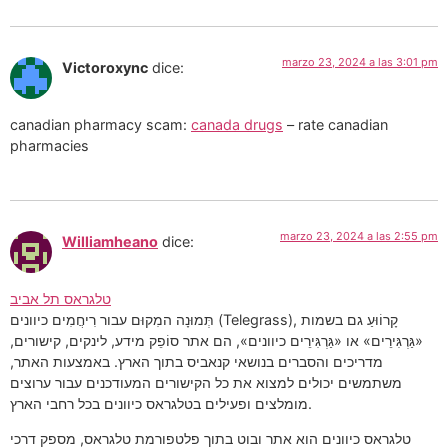
marzo 23, 2024 a las 3:01 pm
Victoroxync
dice:
canadian pharmacy scam:
canada drugs
– rate canadian
pharmacies
marzo 23, 2024 a las 2:55 pm
Williamheano
dice:
טלגראס תל אביב
תְּמוּנָה המִקוּם עבור רִיחֲמִים כיוונים (Telegrass), קָרוֹוּעַ גם בשמות
«גַּרְגִּירֵים» או «גַּרְגִּירֵים כיוונים», הם אתר סוֹפֵק מידע, לינקים, קישורים,
מדריכים והסברים בנושאי קנאביס בתוך הארץ. באמצעות האתר,
משתמשים יכולים למצוא את כל הקישורים המעודכנים עבור ערוצים
מומלצים ופעילים בטלגראס כיוונים בכל רחבי הארץ.
טלגראס כיוונים הוא אתר ובוט בתוך פלטפורמת טלגראס, מספק דרכי