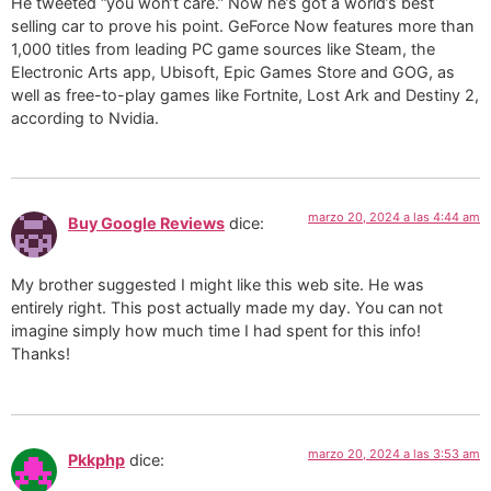
He tweeted “you won’t care.” Now he’s got a world’s best
selling car to prove his point. GeForce Now features more than
1,000 titles from leading PC game sources like Steam, the
Electronic Arts app, Ubisoft, Epic Games Store and GOG, as
well as free-to-play games like Fortnite, Lost Ark and Destiny 2,
according to Nvidia.
marzo 20, 2024 a las 4:44 am
Buy Google Reviews
dice:
My brother suggested I might like this web site. He was
entirely right. This post actually made my day. You can not
imagine simply how much time I had spent for this info!
Thanks!
marzo 20, 2024 a las 3:53 am
Pkkphp
dice: