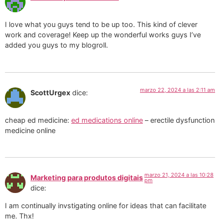
I love what you guys tend to be up too. This kind of clever
work and coverage! Keep up the wonderful works guys I’ve
added you guys to my blogroll.
marzo 22, 2024 a las 2:11 am
ScottUrgex
dice:
cheap ed medicine:
ed medications online
– erectile dysfunction
medicine online
marzo 21, 2024 a las 10:28
Marketing para produtos digitais
pm
dice:
I am continually invstigating online for ideas that can facilitate
me. Thx!