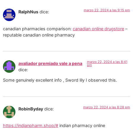
marzo 22, 2024 a las 9:15 pm
RalphNus
dice:
canadian pharmacies comparison:
canadian online drugstore
–
reputable canadian online pharmacy
marzo 22, 2024 a las 8:41
avaliador premiado vale a pena
pm
dice:
Some genuinely excellent info , Sword lily I observed this.
marzo 22, 2024 a las 8:28 pm
RobinByday
dice:
https://indianpharm.shop/#
indian pharmacy online