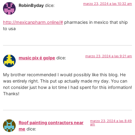
marzo 23, 2024 a las 10:32 am
RobinByday
dice:
http://mexicanpharm.online/#
pharmacies in mexico that ship
to usa
marzo 23, 2024 a las 9:21 am
music pix é golpe
dice:
My brother recommended I would possibly like this blog. He
was entirely right. This put up actually made my day. You can
not consider just how a lot time I had spent for this information!
Thanks!
marzo 23, 2024 a las 8:49
Roof painting contractors near
am
me
dice: