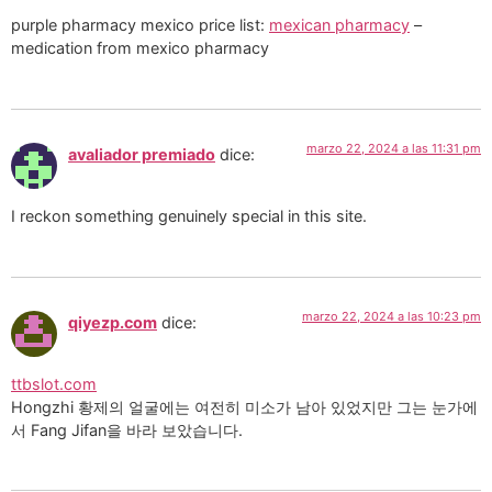
purple pharmacy mexico price list:
mexican pharmacy
–
medication from mexico pharmacy
marzo 22, 2024 a las 11:31 pm
avaliador premiado
dice:
I reckon something genuinely special in this site.
marzo 22, 2024 a las 10:23 pm
qiyezp.com
dice:
ttbslot.com
Hongzhi 황제의 얼굴에는 여전히 미소가 남아 있었지만 그는 눈가에
서 Fang Jifan을 바라 보았습니다.