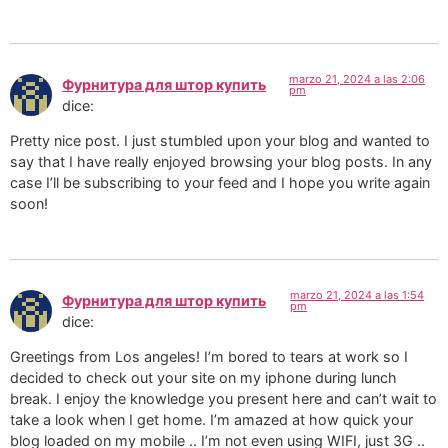
marzo 21, 2024 a las 2:06
Фурнитура для штор купить
pm
dice:
Pretty nice post. I just stumbled upon your blog and wanted to
say that I have really enjoyed browsing your blog posts. In any
case I’ll be subscribing to your feed and I hope you write again
soon!
marzo 21, 2024 a las 1:54
Фурнитура для штор купить
pm
dice:
Greetings from Los angeles! I’m bored to tears at work so I
decided to check out your site on my iphone during lunch
break. I enjoy the knowledge you present here and can’t wait to
take a look when I get home. I’m amazed at how quick your
blog loaded on my mobile .. I’m not even using WIFI, just 3G ..