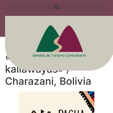
Pacha Trek
«Caminando con los
kallawayas» /
Charazani, Bolivia