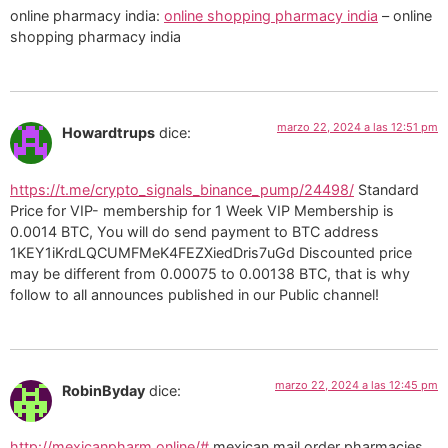
online pharmacy india:
online shopping pharmacy india
– online
shopping pharmacy india
marzo 22, 2024 a las 12:51 pm
Howardtrups
dice:
https://t.me/crypto_signals_binance_pump/24498/
Standard
Price for VIP- membership for 1 Week VIP Membership is
0.0014 BTC, You will do send payment to BTC address
1KEY1iKrdLQCUMFMeK4FEZXiedDris7uGd Discounted price
may be different from 0.00075 to 0.00138 BTC, that is why
follow to all announces published in our Public channel!
marzo 22, 2024 a las 12:45 pm
RobinByday
dice:
http://mexicanpharm.online/#
mexican mail order pharmacies